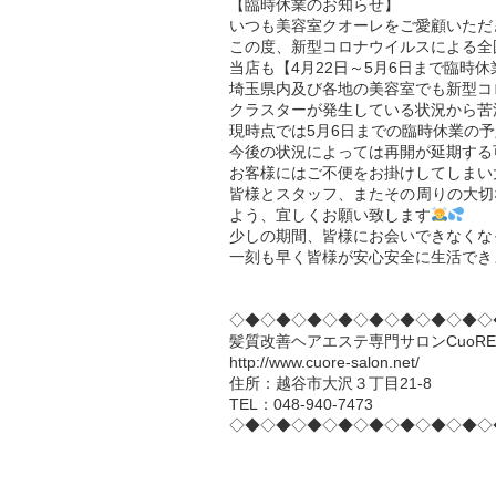
【臨時休業のお知らせ】
いつも美容室クオーレをご愛顧いただ
この度、新型コロナウイルスによる全
当店も【4月22日～5月6日まで臨時
埼玉県内及び各地の美容室でも新型コ
クラスターが発生している状況から苦
現時点では5月6日までの臨時休業の
今後の状況によっては再開が延期する
お客様にはご不便をお掛けしてしまい
皆様とスタッフ、またその周りの大切
よう、
宜しくお願い致します
少しの期間、皆様にお会いできなくな
一刻も早く皆様が安心安全に生活でき
◇◆◇◆◇◆◇◆◇◆◇◆◇◆◇◆◇
髪質改善ヘアエステ専門サロンCuoRE 
http://www.cuore-salon.net/
住所：越谷市大沢３丁目21-8
TEL：048-940-7473
◇◆◇◆◇◆◇◆◇◆◇◆◇◆◇◆◇