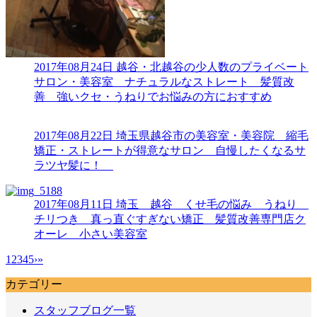
2017年08月24日
越谷・北越谷の少人数のプライベート
サロン・美容室 ナチュラルなストレート 髪質改
善 強いクセ・うねりでお悩みの方におすすめ
2017年08月22日
埼玉県越谷市の美容室・美容院 縮毛
矯正・ストレートが得意なサロン 自慢したくなるサ
ラツヤ髪に！
2017年08月11日
埼玉 越谷 くせ毛の悩み うねり
チリつき 真っ直ぐすぎない矯正 髪質改善専門店ク
オーレ 小さい美容室
1
2
3
4
5
›
»
カテゴリー
スタッフブログ一覧